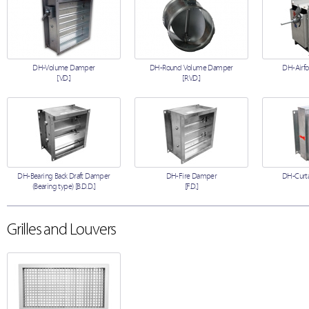
DH-Volume Damper
DH-Round Volume Damper
DH-Airfo
[V.D.]
[R.V.D.]
DH-Bearing Back Draft Damper
DH-Fire Damper
DH-Curta
(Bearing type) [B.D.D.]
[F.D.]
Grilles and Louvers