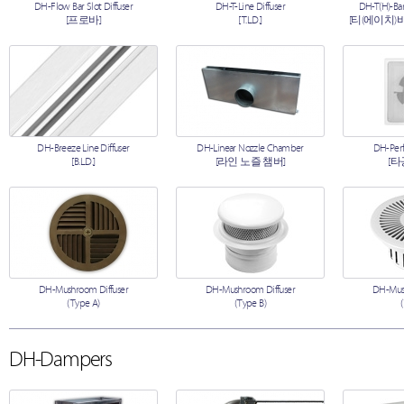
DH-Flow Bar Slot Diffuser
DH-T-Line Diffuser
DH-T(H)-Bar
[프로바]
[T.L.D.]
[티(에이치)
DH-Breeze Line Diffuser
DH-Linear Nozzle Chamber
DH-Perf
[B.L.D.]
[라인 노즐 챔버]
[타
DH-Mushroom Diffuser
DH-Mushroom Diffuser
DH-Mush
(Type A)
(Type B)
DH-Dampers