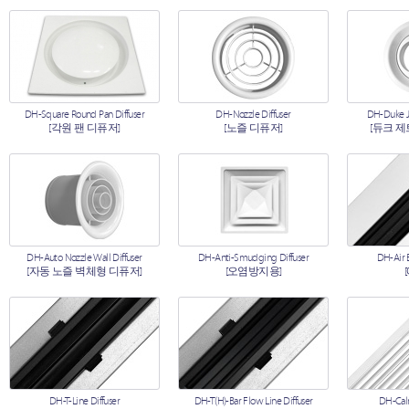
DH-Square Round Pan Diffuser
DH-Nozzle Diffuser
DH-Duke Je
[각원 팬 디퓨저]
[노즐 디퓨저]
[듀크 제
DH-Auto Nozzle Wall Diffuser
DH-Anti-Smudging Diffuser
DH-Air B
[자동 노즐 벽체형 디퓨저]
[오염방지용]
DH-T-Line Diffuser
DH-T(H)-Bar Flow Line Diffuser
DH-Calm