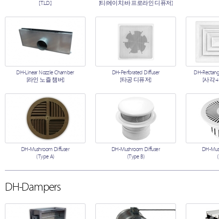
[T.L.D.]
[티(에이치)바 프로라인 디퓨저]
DH-Linear Nozzle Chamber
DH-Perforated Diffuser
DH-Rectangu
[라인 노즐 챔버]
[타공 디퓨저]
[사각 
DH-Mushroom Diffuser
DH-Mushroom Diffuser
DH-Mush
(Type A)
(Type B)
DH-Dampers