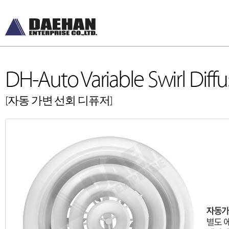
DH-Auto Variable Swirl Diffu
[자동 가변 선회 디퓨저]
DH-Diffusers
DH-Ceiling & Wal
[디퓨저]
[천장형, 벽체형]
DH-Dampers
DH-Floor Diffusers
[댐퍼]
[바닥형]
Grilles and Louvers
[그릴, 루버]
ETC , Accessories
[악세서리]