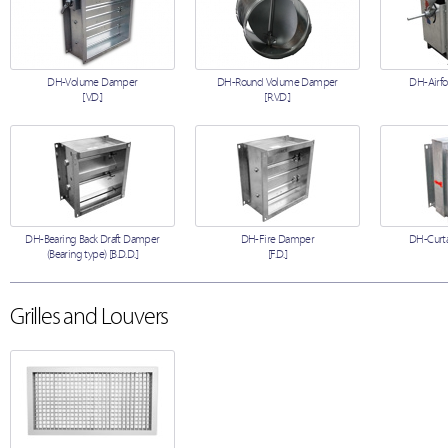
DH-Volume Damper
DH-Round Volume Damper
DH-Airfo
[V.D.]
[R.V.D.]
DH-Bearing Back Draft Damper
DH-Fire Damper
DH-Curta
(Bearing type) [B.D.D.]
[F.D.]
Grilles and Louvers