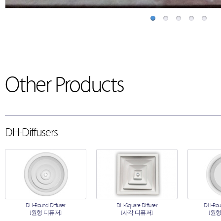
Other Products
DH-Diffusers
DH-Round Diffuser
DH-Square Diffuser
DH-Roun
[원형 디퓨저]
[사각 디퓨저]
[원형