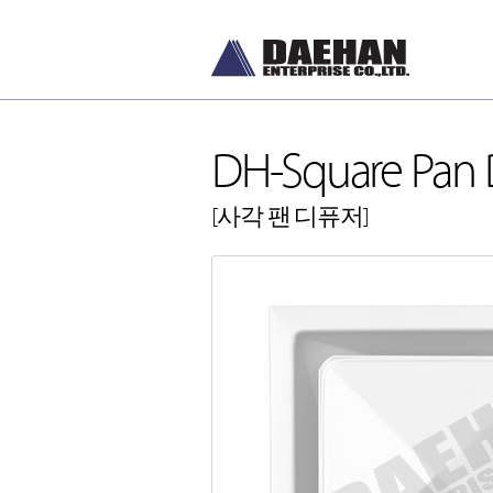
DH-Square Pan D
[사각 팬 디퓨저]
DH-Diffusers
[디퓨저]
DH-Dampers
[댐퍼]
Grilles and Louvers
[그릴, 루버]
ETC , Accessories
[악세서리]