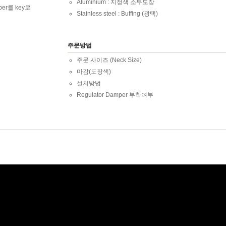
Aluminium : 지정색 소부도장
per를 key로
Stainless steel : Buffing (광택)
주문방법
주문 사이즈 (Neck Size)
마감(도장색)
설치방법
Regulator Damper 부착여부