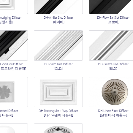
udging Diffuser
DH-Air Bar Slot Diffuser
DH-Flow Bar Slot Diffuser
염방지용]
[에어바]
[프로바]
Flow Line Diffuser
DH-Calm Line Diffuser
DH-Breeze Line Diffuser
바 프로라인 디퓨저]
[C.L.D.]
[B.L.D.]
rated Diffuser
DH-Rectangular 4-Way Diffuser
DH-Linear Floor Diffuser
공 디퓨저]
[사각 4 웨이 디퓨저]
[선형 바닥 취출구]