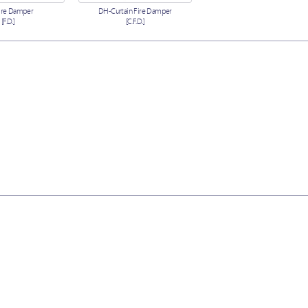
ire Damper
DH-Curtain Fire Damper
[F.D.]
[C.F.D.]