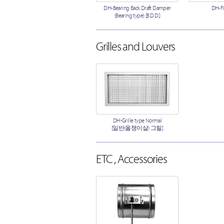
DH-Bearing Back Draft Damper
DH-F
(Bearing type) [B.D.D.]
Grilles and Louvers
DH-Grille type Normal
[일반(올챙이살) 그릴]
ETC , Accessories