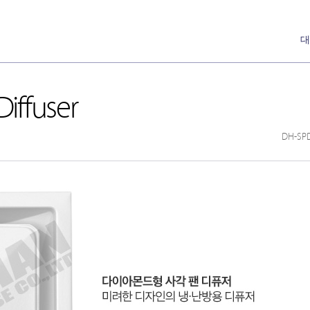
대
iffuser
DH-SP
DH-Ceiling & Wall Diffusers
Annemostat
[천장형, 벽체형]
Pan
DH-Floor Diffusers
[바닥형]
Nozzle
Special Nozzle
[Auto]
Cone
Linear