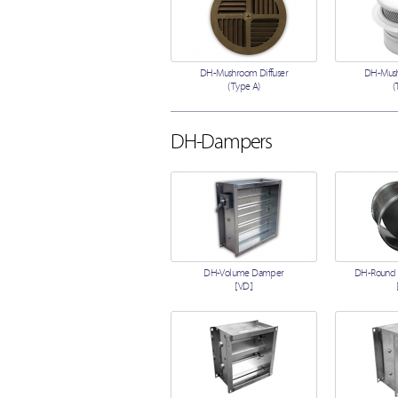
DH-Mushroom Diffuser
DH-Mush
(Type A)
(
DH-Dampers
DH-Volume Damper
DH-Round
[V.D.]