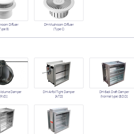
room Diffuser
DH-Mushroom Diffuser
Type B)
(Type C)
 Volume Damper
DH-Airfoil Tight Damper
DH-Back Draft Damper
[R.V.D.]
[A.T.D]
(Normal type) [B.D.D.]