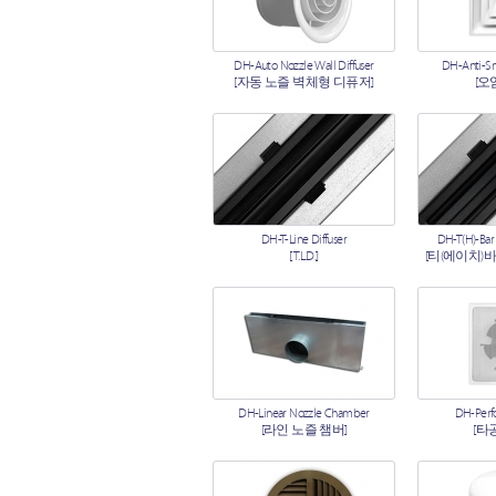
DH-Auto Nozzle Wall Diffuser
DH-Anti-Sm
[자동 노즐 벽체형 디퓨저]
[오
DH-T-Line Diffuser
DH-T(H)-Bar 
[T.L.D.]
[티(에이치)
DH-Linear Nozzle Chamber
DH-Perfo
[라인 노즐 챔버]
[타