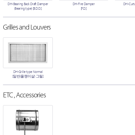
DH-Bearing Back Draft Damper
DH-Fire Damper
DH-Curta
(Bearing type) [B.D.D.]
[F.D.]
Grilles and Louvers
DH-Grille type Normal
[일반(올챙이살) 그릴]
ETC , Accessories