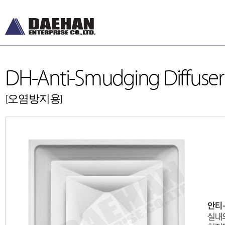
DH-Anti-Smudging Diffuser
[오염방지용]
DH-Diffusers
DH-Ceiling & Wal
[디퓨저]
[천장형, 벽체형]
DH-Dampers
DH-Floor Diffusers
[댐퍼]
[바닥형]
Grilles and Louvers
[그릴, 루버]
ETC , Accessories
[악세서리]