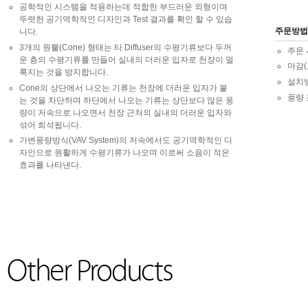
공학적인 시스템을 적용하는데 적합한 부드러운 외형이며
뚜렷한 공기역학적인 디자인과 Test 결과를 확인 할 수 있습
주문방법
니다.
3개의 원뿔(Cone) 형태는 타 Diffuser의 수평기류보다 두꺼
주문 사
운 층의 수평기류를 만들어 실내의 더러운 입자로 천장이 얼
마감(
룩지는 것을 방지합니다.
설치
Cone의 상단에서 나오는 기류는 천장에 더러운 입자가 붙
풍량
는 것을 차단하며 하단에서 나오는 기류는 상단보다 많은 풍
량이 저속으로 나오면서 천장 근처의 실내의 더러운 입자와
섞어 희석됩니다.
가변풍량방식(VAV System)의 저속에서도 공기역학적인 디
자인으로 원활하게 수평기류가 나오며 이로써 소음이 적은
효과를 나타낸다.
Other Products