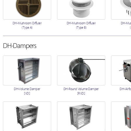
DH-Mushroom Diffuser
DH-Mushroom Diffuser
DH-Mush
(Type A)
(Type B)
DH-Dampers
DH-Volume Damper
DH-Round Volume Damper
DH-Airfo
[V.D.]
[R.V.D.]