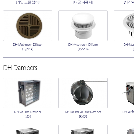
[라인 노즐 챔버]
[타공 디퓨저]
[사각 
DH-Mushroom Diffuser
DH-Mushroom Diffuser
DH-Mush
(Type A)
(Type B)
DH-Dampers
DH-Volume Damper
DH-Round Volume Damper
DH-Airfo
[V.D.]
[R.V.D.]