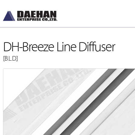
DH-Breeze Line Diffuser
[B.L.D.]
DH-Diffusers
DH-Ceiling & Wal
[디퓨저]
[천장형, 벽체형]
DH-Dampers
DH-Floor Diffusers
[댐퍼]
[바닥형]
Grilles and Louvers
[그릴, 루버]
ETC , Accessories
[악세서리]