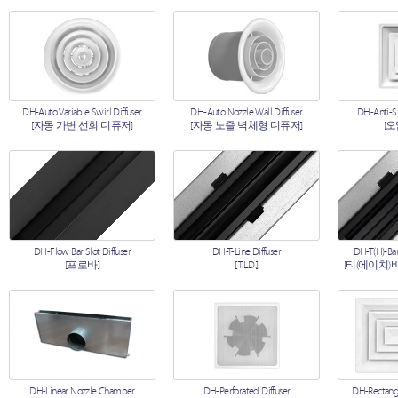
DH-Auto Variable Swirl Diffuser
DH-Auto Nozzle Wall Diffuser
DH-Anti-S
[자동 가변 선회 디퓨저]
[자동 노즐 벽체형 디퓨저]
[
DH-Flow Bar Slot Diffuser
DH-T-Line Diffuser
DH-T(H)-Bar
[프로바]
[T.L.D.]
[티(에이치)
DH-Linear Nozzle Chamber
DH-Perforated Diffuser
DH-Rectangu