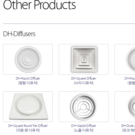
Other Products
DH-Diffusers
DH-Round Diffuser
DH-Square Diffuser
DH-Roun
[원형 디퓨저]
[사각 디퓨저]
[원형
DH-Square Round Pan Diffuser
DH-Nozzle Diffuser
DH-Duke Je
[각원 팬 디퓨저]
[노즐 디퓨저]
[듀크 제