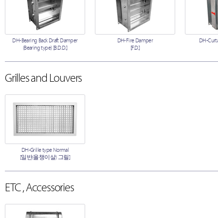
DH-Bearing Back Draft Damper
DH-Fire Damper
DH-Curta
(Bearing type) [B.D.D.]
[F.D.]
Grilles and Louvers
DH-Grille type Normal
[일반(올챙이살) 그릴]
ETC , Accessories