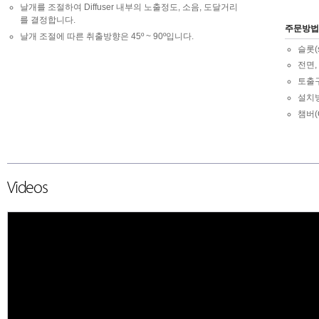
날개를 조절하여 Diffuser 내부의 노출정도, 소음, 도달거리
를 결정합니다.
주문방법
날개 조절에 따른 취출방향은 45º ~ 90º입니다.
슬롯(s
전면,
토출
설치
챔버(
Videos