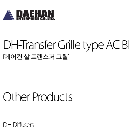
DH-Transfer Grille type AC B
[에어컨 살 트랜스퍼 그릴]
Other Products
DH-Diffusers