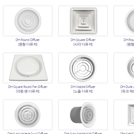
DH-Round Diffuser
DH-Square Diffuser
DH-Roun
[원형 디퓨저]
[사각 디퓨저]
[원형
DH-Square Round Pan Diffuser
DH-Nozzle Diffuser
DH-Duke Je
[각원 팬 디퓨저]
[노즐 디퓨저]
[듀크 제
DH-Auto Variable Swirl Diffuser
DH-Auto Nozzle Wall Diffuser
DH-Anti-S