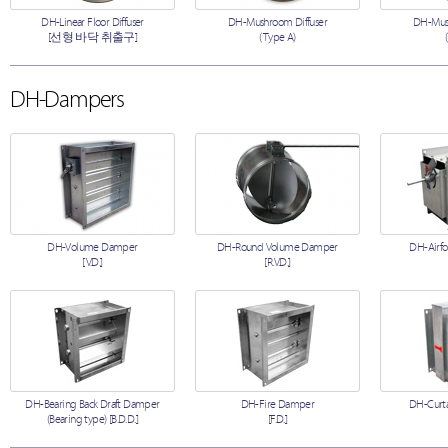
DH-Linear Floor Diffuser
DH-Mushroom Diffuser
DH-Mush
[선형 바닥 취출구]
(Type A)
DH-Dampers
DH-Volume Damper
DH-Round Volume Damper
DH-Airfo
[V.D.]
[R.V.D.]
DH-Bearing Back Draft Damper
DH-Fire Damper
DH-Curta
(Bearing type) [B.D.D.]
[F.D.]