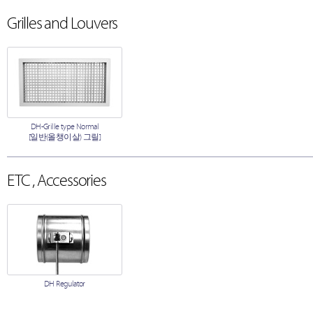
Grilles and Louvers
DH-Grille type Normal
[일반(올챙이살) 그릴]
ETC , Accessories
DH Regulator