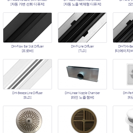
[자동 가변 선회 디퓨저]
[자동 노즐 벽체형 디퓨저]
[
DH-Flow Bar Slot Diffuser
DH-T-Line Diffuser
DH-T(H)-Bar
[프로바]
[T.L.D.]
[티(에이치)
DH-Breeze Line Diffuser
DH-Linear Nozzle Chamber
DH-Perf
[B.L.D.]
[라인 노즐 챔버]
[타