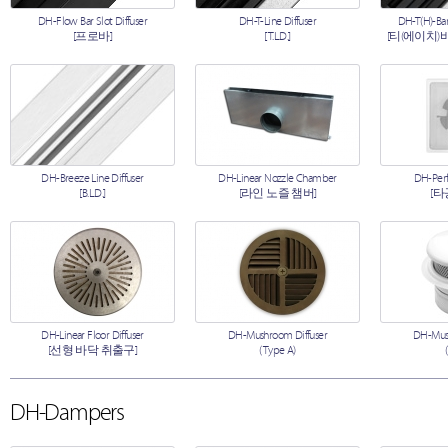
DH-Flow Bar Slot Diffuser
DH-T-Line Diffuser
DH-T(H)-Bar
[프로바]
[T.L.D.]
[티(에이치)
DH-Breeze Line Diffuser
DH-Linear Nozzle Chamber
DH-Perf
[B.L.D.]
[라인 노즐 챔버]
[타
DH-Linear Floor Diffuser
DH-Mushroom Diffuser
DH-Mush
[선형 바닥 취출구]
(Type A)
DH-Dampers