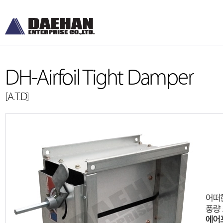
DH-Airfoil Tight Damper
[A.T.D]
DH-Diffusers
[디퓨저]
DH-Dampers
[댐퍼]
Grilles and Louver
[그릴, 루버]
ETC , Accessories
[악세서리]