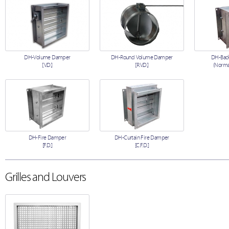
DH-Volume Damper
DH-Round Volume Damper
DH-Back
[V.D.]
[R.V.D.]
(Normal
DH-Fire Damper
DH-Curtain Fire Damper
[F.D.]
[C.F.D.]
Grilles and Louvers