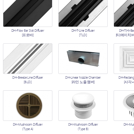
DH-Flow Bar Slot Diffuser
DH-T-Line Diffuser
DH-T(H)-Bar
[프로바]
[T.L.D.]
[티(에이치)
DH-Breeze Line Diffuser
DH-Linear Nozzle Chamber
DH-Rectangu
[B.L.D.]
[라인 노즐 챔버]
[사각 
DH-Mushroom Diffuser
DH-Mushroom Diffuser
DH-Mush
(Type A)
(Type B)