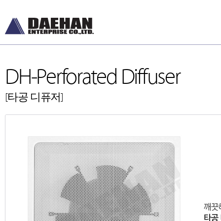
DH-Perforated Diffuser
[타공 디퓨저]
DH-Diffusers
DH-Ceiling & Wal
[디퓨저]
[천장형, 벽체형]
DH-Dampers
DH-Floor Diffusers
[댐퍼]
[바닥형]
Grilles and Louvers
[그릴, 루버]
ETC , Accessories
[악세서리]