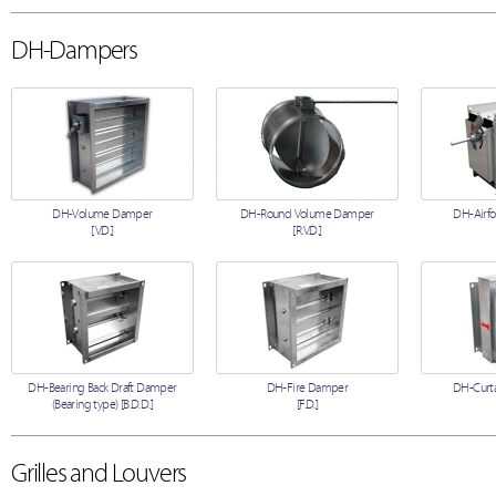
DH-Dampers
DH-Volume Damper
DH-Round Volume Damper
DH-Airfo
[V.D.]
[R.V.D.]
DH-Bearing Back Draft Damper
DH-Fire Damper
DH-Curta
(Bearing type) [B.D.D.]
[F.D.]
Grilles and Louvers