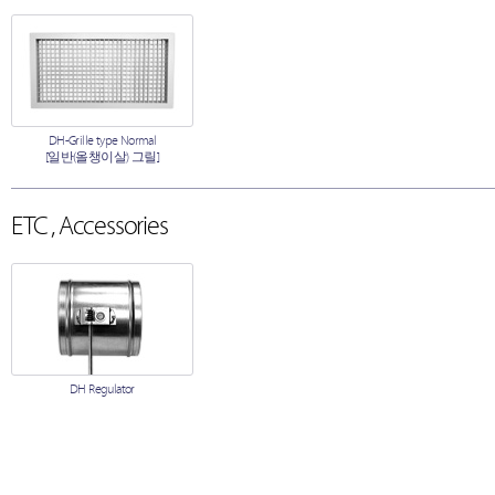
DH-Grille type Normal
[일반(올챙이살) 그릴]
ETC , Accessories
DH Regulator