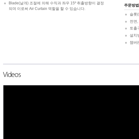
Blade(날개) 조절에 의해 수직과 좌우 15º 취출방향이 결정
주문방법
되며 이로써 Air Curtain 역할을 할 수 있습니다.
슬롯(s
전면,
토출
설치
챔버(
Videos