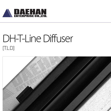
DH-T-Line Diffuser
[T.L.D.]
DH-Diffusers
DH-Ceiling & Wal
[디퓨저]
[천장형, 벽체형]
DH-Dampers
DH-Floor Diffusers
[댐퍼]
[바닥형]
Grilles and Louvers
[그릴, 루버]
ETC , Accessories
[악세서리]