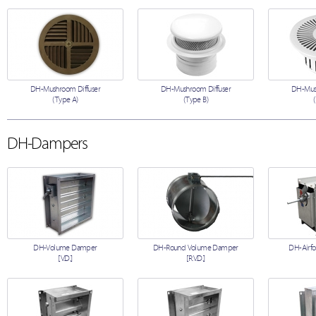
DH-Mushroom Diffuser
DH-Mushroom Diffuser
DH-Mush
(Type A)
(Type B)
DH-Dampers
DH-Volume Damper
DH-Round Volume Damper
DH-Airfo
[V.D.]
[R.V.D.]