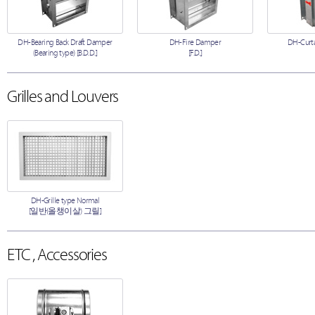
DH-Bearing Back Draft Damper
DH-Fire Damper
DH-Curta
(Bearing type) [B.D.D.]
[F.D.]
Grilles and Louvers
DH-Grille type Normal
[일반(올챙이살) 그릴]
ETC , Accessories