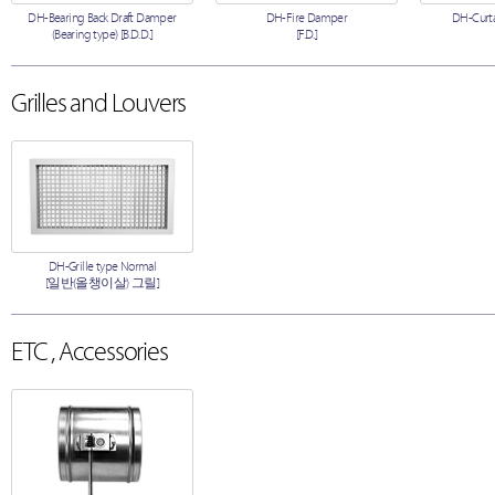
DH-Bearing Back Draft Damper
DH-Fire Damper
DH-Curta
(Bearing type) [B.D.D.]
[F.D.]
Grilles and Louvers
DH-Grille type Normal
[일반(올챙이살) 그릴]
ETC , Accessories