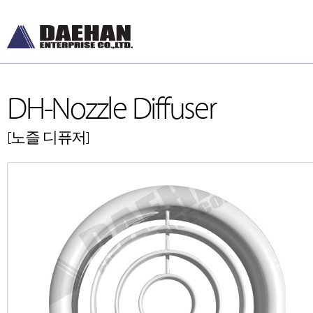
DH-Nozzle Diffuser
[노즐 디퓨저]
DH-Diffusers
DH-Ceiling & Wal
[디퓨저]
[천장형, 벽체형]
DH-Dampers
DH-Floor Diffusers
[댐퍼]
[바닥형]
Grilles and Louvers
[그릴, 루버]
ETC , Accessories
[악세서리]