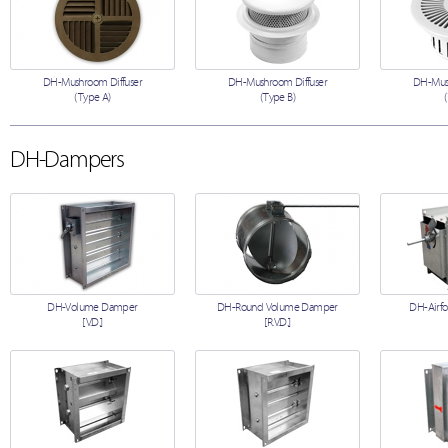
DH-Mushroom Diffuser
DH-Mushroom Diffuser
DH-Mush
(Type A)
(Type B)
DH-Dampers
DH-Volume Damper
DH-Round Volume Damper
DH-Airfo
[V.D.]
[R.V.D.]