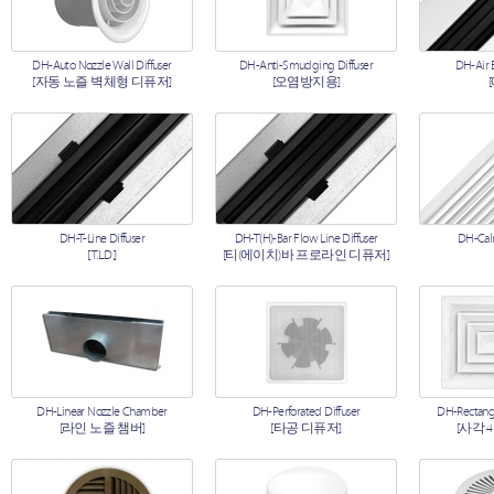
DH-Auto Nozzle Wall Diffuser
DH-Anti-Smudging Diffuser
DH-Air B
[자동 노즐 벽체형 디퓨저]
[오염방지용]
DH-T-Line Diffuser
DH-T(H)-Bar Flow Line Diffuser
DH-Calm
[T.L.D.]
[티(에이치)바 프로라인 디퓨저]
DH-Linear Nozzle Chamber
DH-Perforated Diffuser
DH-Rectangu
[라인 노즐 챔버]
[타공 디퓨저]
[사각 