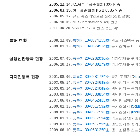
2005. 12. 14.
KSA(한국표준협회) 3차 인증
2006. 03. 15.
한국표준협회 KS B 6386 인증
2006. 05. 12.
유망 중소기업으로 선정 (신한은행)
2006. 10. 05.
NCS International 4차 인증
2011. 04. 20.
VARI-AIR 라이센스 생산 계약
특허 현황
2008. 12. 09.
특허제 10-0874155호
: 덕트 시스템용 
2009. 01. 13.
특허제 10-0879514호
: 공기조화용 디퓨
실용신안등록 현황
2002. 07. 05.
등록제 20-0282030호
: 여과부재를 구비
2006. 10. 27.
등록제 20-0430179호
: 여과부재를 구비
디자인등록 현황
2001. 08. 06.
등록제 30-0281724호
: 공기 조절기 (
Squ
2003. 05. 14.
등록제 30-0324648호
: 냉난방기용 공기
2003. 05. 14.
등록제 30-0324649호
: 냉난방기용 공기
2003. 09. 17.
등록제 30-0333854호
: 냉난방기용 공기
2007. 06. 07.
등록제 30-0452413호
: 냉난방 급배기용 
2009. 01. 13.
등록제 30-0517592호
: 공기조절기 (
Squa
2009. 01. 13.
등록제 30-0517593호
: 공기조절기 (
Roun
2009. 01. 13.
등록제 30-0517594호
: 덕트관용 댐퍼조절
2009. 01. 13.
등록제 30-0517595호
: 냉난방기용 공기
2009. 06. 10.
등록제 30-0531250호
: 댐퍼조절용 스프