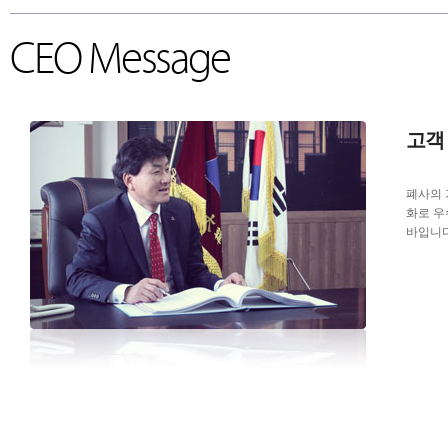
회사소개
CEO 인사말
개요
조직도
오시는 길
고객사
CEO Message
고객 
폐사의 
화로 우
바입니다